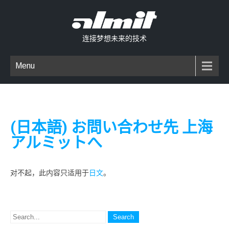
连接梦想未来的技术
Menu
(日本語) お問い合わせ先 上海
アルミットへ
对不起，此内容只适用于
日文
。