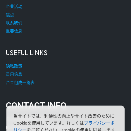
企业活动
焦点
联系我们
重要信息
USEFUL LINKS
隐私政策
录用信息
合金组成一览表
CONTACT INFO
当サイトでは、利便性の向上やサイト改善のために
日本奥陆弥透株式会社
Cookieを使用しています。詳しくは
プライバシーポ
邮政编码164-8666 东京都中野区弥生町2-14-2
リシー
をご覧ください。Cookieの使用に同意します