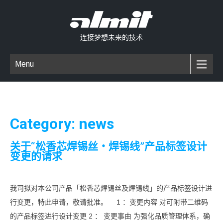
连接梦想未来的技术
Menu
Category: news
关于“松香芯焊锡丝・焊锡线”产品标签设计
变更的请求
我司拟对本公司产品「松香芯焊锡丝及焊锡线」的产品标签设计进
行变更，特此申请，敬请批准。 1 ：变更内容 对可附带二维码
的产品标签进行设计变更 2 ： 变更事由 为强化品质管理体系，确